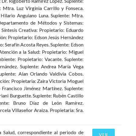
: Dr. Rigoberto Ramírez López. Suplente:
Mtra. Luz Virginia Carrillo y Fonseca.
Hilario Anguiano Luna. Suplente: Mtra.
partamento de Métodos y Sistemas:
íntesis Creativa: Propietario: Eduardo
ión: Propietario: Edson Jesús Hernández
: Serafín Acosta Reyes. Suplente: Edson
ción a la Salud: Propietario: Miguel
iente: Propietario: Vacante. Suplente:
rnández. Suplente: Andrea María Vega
uplente: Alan Orlando Valdivia Cobos.
: Propietaria: Zaira Victoria Moguel
é Francisco Jiménez Martínez. Suplente:
ani Burguette. Suplente: Rubén Castillo
plente: Bruno Díaz de León Ramírez.
a Villaseñor Araiza. Propietaria: Sra.
a Salud, correspondiente al periodo de
VER