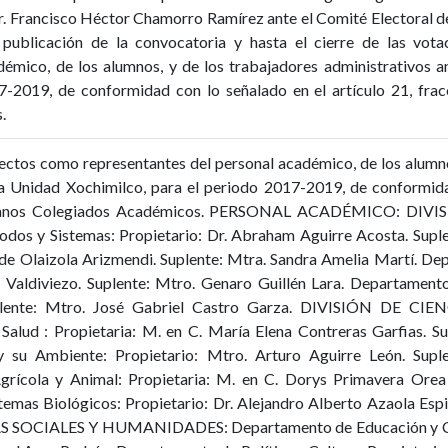
r. Francisco Héctor Chamorro Ramírez ante el Comité Electoral d
publicación de la convocatoria y hasta el cierre de las vota
démico, de los alumnos, y de los trabajadores administrativos 
-2019, de conformidad con lo señalado en el artículo 21, frac
.
lectos como representantes del personal académico, de los alumno
 Unidad Xochimilco, para el periodo 2017-2019, de conformidad
Órganos Colegiados Académicos. PERSONAL ACADÉMICO: DIV
s y Sistemas: Propietario: Dr. Abraham Aguirre Acosta. Suple
ui de Olaizola Arizmendi. Suplente: Mtra. Sandra Amelia Martí. D
 Valdiviezo. Suplente: Mtro. Genaro Guillén Lara. Departamento 
plente: Mtro. José Gabriel Castro Garza. DIVISIÓN DE C
alud : Propietaria: M. en C. María Elena Contreras Garfias. Su
u Ambiente: Propietario: Mtro. Arturo Aguirre León. Suplent
ícola y Animal: Propietaria: M. en C. Dorys Primavera Orea 
mas Biológicos: Propietario: Dr. Alejandro Alberto Azaola Espi
 SOCIALES Y HUMANIDADES: Departamento de Educación y Comun