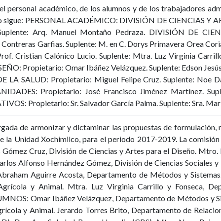
del personal académico, de los alumnos y de los trabajadores adm
omo sigue: PERSONAL ACADÉMICO: DIVISIÓN DE CIENCIAS Y ART
i. Suplente: Arq. Manuel Montaño Pedraza. DIVISIÓN DE 
na Contreras Garfias. Suplente: M. en C. Dorys Primavera Orea 
. Cristian Calónico Lucio. Suplente: Mtra. Luz Virginia Car
ÑO: Propietario: Omar Ibáñez Velázquez. Suplente: Edson Jes
LA SALUD: Propietario: Miguel Felipe Cruz. Suplente: Noe 
DES: Propietario: José Francisco Jiménez Martínez. Suplen
Propietario: Sr. Salvador García Palma. Suplente: Sra. María
rgada de armonizar y dictaminar las propuestas de formulación, 
de la Unidad Xochimilco, para el periodo 2017-2019. La comis
Gómez Cruz, División de Ciencias y Artes para el Diseño. Mtro. R
. Carlos Alfonso Hernández Gómez, División de Ciencias Socia
ham Aguirre Acosta, Departamento de Métodos y Sistemas. M
rícola y Animal. Mtra. Luz Virginia Carrillo y Fonseca, D
S: Omar Ibáñez Velázquez, Departamento de Métodos y Sis
ícola y Animal. Jerardo Torres Brito, Departamento de Relacio