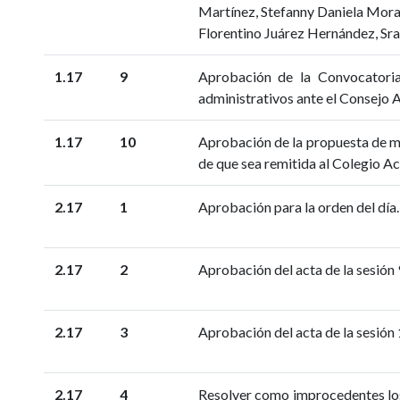
Martínez, Stefanny Daniela Mora 
Florentino Juárez Hernández, Sr
1.17
9
Aprobación de la Convocatoria
administrativos ante el Consejo 
1.17
10
Aprobación de la propuesta de mo
de que sea remitida al Colegio A
2.17
1
Aprobación para la orden del día.
2.17
2
Aprobación del acta de la sesión 
2.17
3
Aprobación del acta de la sesión
2.17
4
Resolver como improcedentes los