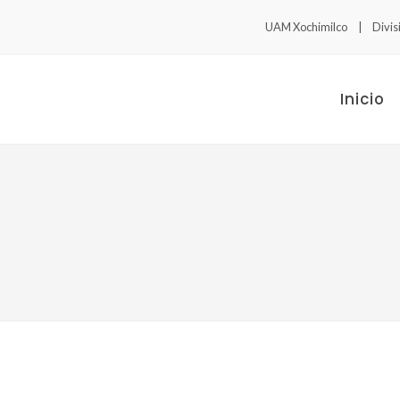
UAM Xochimilco
Divi
Inicio