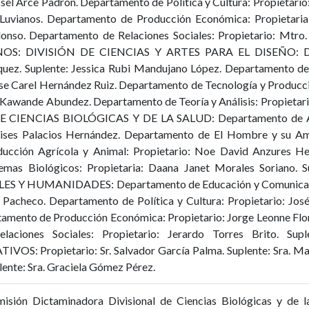
issel Arce Padrón. Departamento de Política y Cultura: Propietario
Luvianos. Departamento de Producción Económica: Propietaria: 
onso. Departamento de Relaciones Sociales: Propietario: Mtro. 
MNOS: DIVISIÓN DE CIENCIAS Y ARTES PARA EL DISEÑO: De
uez. Suplente: Jessica Rubi Mandujano López. Departamento de S
sse Carel Hernández Ruiz. Departamento de Tecnología y Producc
 Kawande Abundez. Departamento de Teoría y Análisis: Propietario
 DE CIENCIAS BIOLÓGICAS Y DE LA SALUD: Departamento de Aten
Ulises Palacios Hernández. Departamento de El Hombre y su Amb
ucción Agrícola y Animal: Propietario: Noe David Anzures He
mas Biológicos: Propietaria: Daana Janet Morales Soriano. S
S Y HUMANIDADES: Departamento de Educación y Comunicación
z Pacheco. Departamento de Política y Cultura: Propietario: Jos
amento de Producción Económica: Propietario: Jorge Leonne Flori
aciones Sociales: Propietario: Jerardo Torres Brito. Su
Propietario: Sr. Salvador García Palma. Suplente: Sra. Marcel
lente: Sra. Graciela Gómez Pérez.
misión Dictaminadora Divisional de Ciencias Biológicas y de l