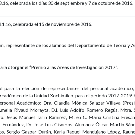
8.16, celebrada los días 30 de septiembre y 7 de octubre de 2016.
 11.16, celebrada el 15 de noviembre de 2016.
ín, representante de los alumnos del Departamento de Teoría y Anál
ra otorgar el “Premio a las Áreas de Investigación 2017”.
al para la elección de representantes del personal académico
 Académico de la Unidad Xochimilco, para el periodo 2017-2019. 
Personal Académico: Dra. Claudia Mónica Salazar Villava (Presi
Amelia Rivaud Morayta, D.I. Luis Adolfo Romero Regús, Mtra. 
o. Jesús Manuel Tarín Ramírez, M. en C. María Cristina Fresá
r Fernández, Dr. José Luis Cisneros. Alumnos: Óscar Martín Sá
s, Sergio Gaspar Durán, Karla Raquel Mandujano López, Raunel