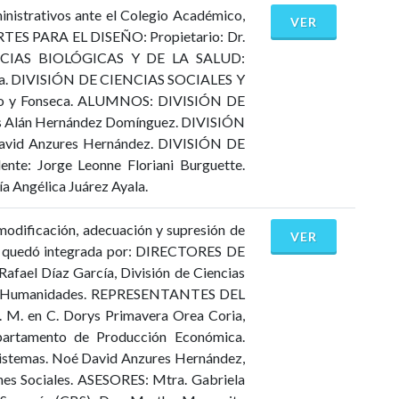
inistrativos ante el Colegio Académico,
VER
ES PARA EL DISEÑO: Propietario: Dr.
CIENCIAS BIOLÓGICAS Y DE LA SALUD:
Coria. DIVISIÓN DE CIENCIAS SOCIALES Y
rillo y Fonseca. ALUMNOS: DIVISIÓN DE
ús Alán Hernández Domínguez. DIVISIÓN
David Anzures Hernández. DIVISIÓN DE
te: Jorge Leonne Floriani Burguette.
 Angélica Juárez Ayala.
modificación, adecuación y supresión de
VER
ión quedó integrada por: DIRECTORES DE
afael Díaz García, División de Ciencias
les y Humanidades. REPRESENTANTES DEL
. en C. Dorys Primavera Orea Coria,
epartamento de Producción Económica.
temas. Noé David Anzures Hernández,
nes Sociales. ASESORES: Mtra. Gabriela