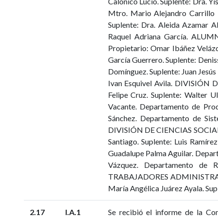
Calónico Lucio. Suplente: Dra. Y
Mtro. Mario Alejandro Carrillo 
Suplente: Dra. Aleida Azamar Al
Raquel Adriana García. ALU
Propietario: Omar Ibáñez Velázq
García Guerrero. Suplente: Deni
Domínguez. Suplente: Juan Jesús
Ivan Esquivel Avila. DIVISIÓN
Felipe Cruz. Suplente: Walter 
Vacante. Departamento de Prod
Sánchez. Departamento de Siste
DIVISIÓN DE CIENCIAS SOCIALE
Santiago. Suplente: Luis Ramíre
Guadalupe Palma Aguilar. Depart
Vázquez. Departamento de Rel
TRABAJADORES ADMINISTRATIVOS: 
María Angélica Juárez Ayala. Sup
2.17
I.A.1
Se recibió el informe de la Co