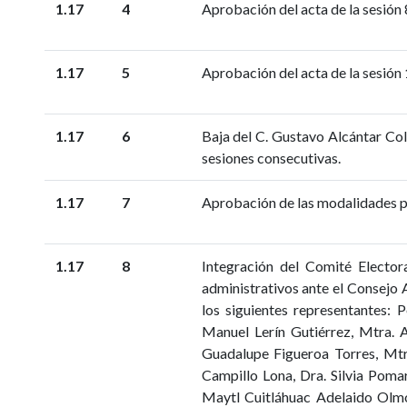
1.17
4
Aprobación del acta de la sesión 
1.17
5
Aprobación del acta de la sesión
1.17
6
Baja del C. Gustavo Alcántar Col
sesiones consecutivas.
1.17
7
Aprobación de las modalidades pa
1.17
8
Integración del Comité Elector
administrativos ante el Consejo
los siguientes representantes: 
Manuel Lerín Gutiérrez, Mtra. 
Guadalupe Figueroa Torres, Mtr
Campillo Lona, Dra. Silvia Poma
Maytl Cuitláhuac Adelaido Olmo