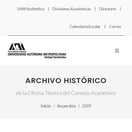
UAM Xochimilco
Divisiones Académicas
Directorio
Calendario Escolar
Correo
ARCHIVO HISTÓRICO
de la Oficina Técnica del Consejo Académico
Inicio
Acuerdos
2009