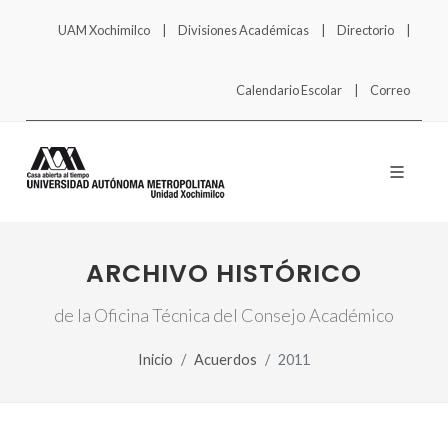
UAM Xochimilco
Divisiones Académicas
Directorio
Calendario Escolar
Correo
ARCHIVO HISTÓRICO
de la Oficina Técnica del Consejo Académico
Inicio
Acuerdos
2011